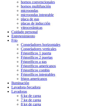
hornos convencionales
hornos multifunción
microondas
microondas integrable
placa de gas
placas de inducción
vitrocerámicas
Cuidado personal
Entretenimiento
Frio
Congeladores horizontales
Congeladores verticales
Frigorificos 1 puerta
Frigorificos 2 puertas
Frigorificos a gas
Frigorificos americanos
Frigorificos combis
Frigorificos integrables
frigos americanos
Iluminación
Lavadora-Secadora
Lavadoras
6 kg de carga
7 kg de carga
8 kg de carga