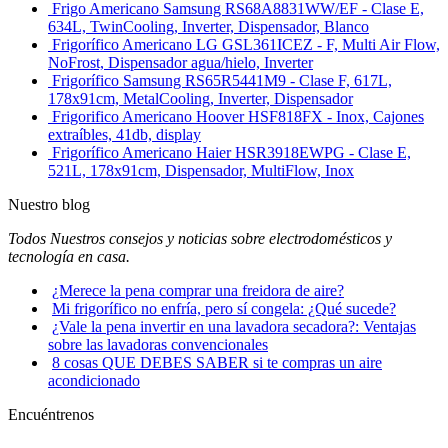
Frigo Americano Samsung RS68A8831WW/EF - Clase E,
634L, TwinCooling, Inverter, Dispensador, Blanco
Frigorífico Americano LG GSL361ICEZ - F, Multi Air Flow,
NoFrost, Dispensador agua/hielo, Inverter
Frigorífico Samsung RS65R5441M9 - Clase F, 617L,
178x91cm, MetalCooling, Inverter, Dispensador
Frigorifico Americano Hoover HSF818FX - Inox, Cajones
extraíbles, 41db, display
Frigorífico Americano Haier HSR3918EWPG - Clase E,
521L, 178x91cm, Dispensador, MultiFlow, Inox
Nuestro blog
Todos Nuestros consejos y noticias sobre electrodomésticos y
tecnología en casa.
¿Merece la pena comprar una freidora de aire?
Mi frigorífico no enfría, pero sí congela: ¿Qué sucede?
¿Vale la pena invertir en una lavadora secadora?: Ventajas
sobre las lavadoras convencionales
8 cosas QUE DEBES SABER si te compras un aire
acondicionado
Encuéntrenos