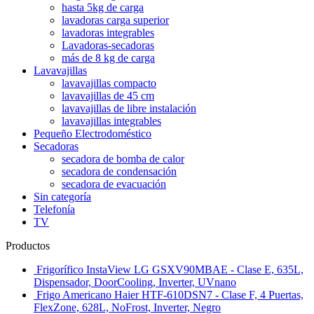
hasta 5kg de carga
lavadoras carga superior
lavadoras integrables
Lavadoras-secadoras
más de 8 kg de carga
Lavavajillas
lavavajillas compacto
lavavajillas de 45 cm
lavavajillas de libre instalación
lavavajillas integrables
Pequeño Electrodoméstico
Secadoras
secadora de bomba de calor
secadora de condensación
secadora de evacuación
Sin categoría
Telefonía
TV
Productos
Frigorífico InstaView LG GSXV90MBAE - Clase E, 635L,
Dispensador, DoorCooling, Inverter, UVnano
Frigo Americano Haier HTF-610DSN7 - Clase F, 4 Puertas,
FlexZone, 628L, NoFrost, Inverter, Negro