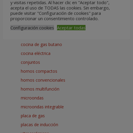
Ventiladores de techo
y visitas repetidas. Al hacer clic en "Aceptar todo",
acepta el uso de TODAS las cookies. Sin embargo,
Cocción
puede visitar "Configuración de cookies" para
campana convencional
proporcionar un consentimiento controlado.
campana decorativa
Configuración cookies
Aceptar todas
campana telescópica
cocina de gas butano
cocina eléctrica
conjuntos
hornos compactos
hornos convencionales
hornos multifunción
microondas
microondas integrable
placa de gas
placas de inducción