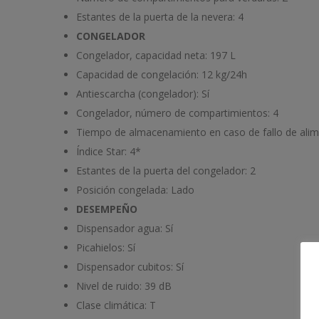
Estantes de la puerta de la nevera:
4
CONGELADOR
Congelador, capacidad neta:
197 L
Capacidad de congelación:
12 kg/24h
Antiescarcha (congelador):
Sí
Congelador, número de compartimientos:
4
Tiempo de almacenamiento en caso de fallo de ali
Índice Star:
4*
Estantes de la puerta del congelador:
2
Posición congelada:
Lado
DESEMPEÑO
Dispensador agua:
Sí
Picahielos:
Sí
Dispensador cubitos:
Sí
Nivel de ruido:
39 dB
Clase climática:
T