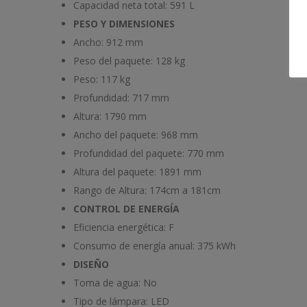
Capacidad neta total:
591 L
PESO Y DIMENSIONES
Ancho:
912 mm
Peso del paquete:
128 kg
Peso:
117 kg
Profundidad:
717 mm
Altura:
1790 mm
Ancho del paquete:
968 mm
Profundidad del paquete:
770 mm
Altura del paquete:
1891 mm
Rango de Altura:
174cm a 181cm
CONTROL DE ENERGÍA
Eficiencia energética:
F
Consumo de energía anual:
375 kWh
DISEÑO
Toma de agua:
No
Tipo de lámpara:
LED