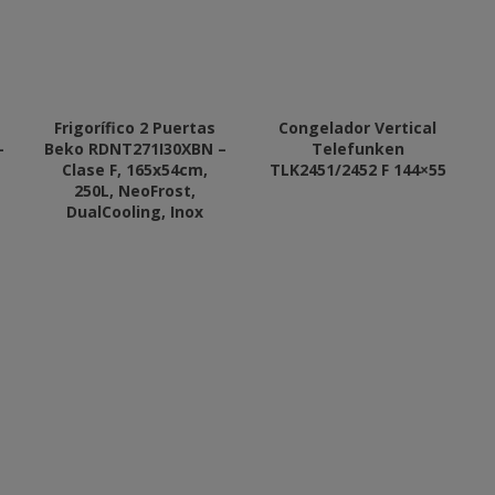
Frigorífico 2 Puertas
Congelador Vertical
–
Beko RDNT271I30XBN –
Telefunken
Clase F, 165x54cm,
TLK2451/2452 F 144×55
250L, NeoFrost,
DualCooling, Inox