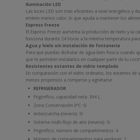
Iluminación LED
Las luces LED son más eficientes a nivel energético y d
emiten menos calor, lo que ayuda a mantener los alime
Express Freeze
El Express Freeze aumenta la producción de hielo y la c
funciona durante 24 horas a la mínima temperatura para
Agua y hielo sin instalación de fontanería
Para que puedas disfrutar de agua bien fresca cuando qu
que te permiten instalarlos en cualquier parte de tu coci
Resistentes estantes de vidrio templado
En comparación con el vidrio ordinario, los estantes de v
menos propensos a romperse y agrietarse.
REFRIGERADOR
Frigorífico, capacidad neta:
394 L
Zona Conservación 0ºC:
Sí
Antiescarcha (nevera):
Sí
Sistema multi-flujo de aire (nevera):
Sí
Frigorífico, número de compartimentos:
4
Número de compartimientos para verduras:
2