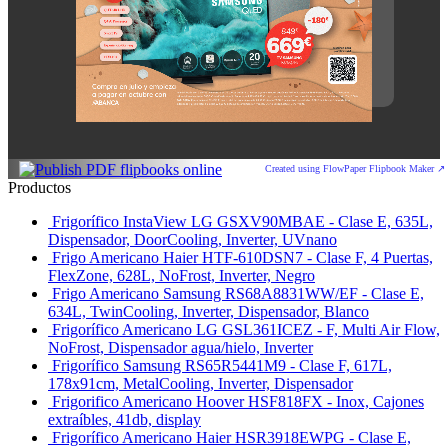
Created using FlowPaper Flipbook Maker ↗
Productos
Frigorífico InstaView LG GSXV90MBAE - Clase E, 635L,
Dispensador, DoorCooling, Inverter, UVnano
Frigo Americano Haier HTF-610DSN7 - Clase F, 4 Puertas,
FlexZone, 628L, NoFrost, Inverter, Negro
Frigo Americano Samsung RS68A8831WW/EF - Clase E,
634L, TwinCooling, Inverter, Dispensador, Blanco
Frigorífico Americano LG GSL361ICEZ - F, Multi Air Flow,
NoFrost, Dispensador agua/hielo, Inverter
Frigorífico Samsung RS65R5441M9 - Clase F, 617L,
178x91cm, MetalCooling, Inverter, Dispensador
Frigorifico Americano Hoover HSF818FX - Inox, Cajones
extraíbles, 41db, display
Frigorífico Americano Haier HSR3918EWPG - Clase E,