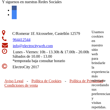
Y siguenos en nuestras Redes Sociales
Usamos
C/Romerar 1E Alcossebre, Castellón 12579
cookies
964412544
en
nuestro
info@electrocityweb.com
sitio
Lunes - Viernes: 10h - 13.30h & 17.00h - 20.00h
web
Sábados de 10.00 - 13.00
para
*temporada baja consultar horario
brindarle
ElectroCity 2017
la
experiencia
más
relevante
Aviso Legal
-
Política de Cookies
-
Política de Privacidad
recordando
Condiciones de venta
sus
preferencia
y
visitas
repetidas.