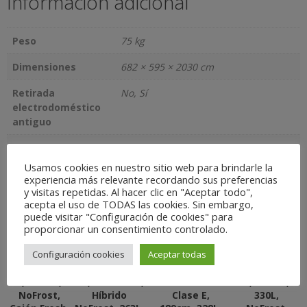
Información adicional
Peso
75 kg
Dimensiones
682 × 595 × 2030 cm
Retirada
No, Sí
electrodoméstico
antiguo
Subida por escaleras
No, Sí
Usamos cookies en nuestro sitio web para brindarle la
experiencia más relevante recordando sus preferencias
Productos relacionados
y visitas repetidas. Al hacer clic en "Aceptar todo",
acepta el uso de TODAS las cookies. Sin embargo,
puede visitar "Configuración de cookies" para
proporcionar un consentimiento controlado.
Frigorífico
Frigorífico
Frigorífico
Frigorífico
Configuración cookies
Aceptar todas
Combi Balay
Combi Beko
Combi
Combi Ártica
3KFE561WI –
RCHE300K30WN
Indesit LI8
AFFC2010W –
E, 186cm,
– F, 182x54cm,
SN2E X –
E, 201cm,
NoFrost,
Híbrido
Clase E,
330L,