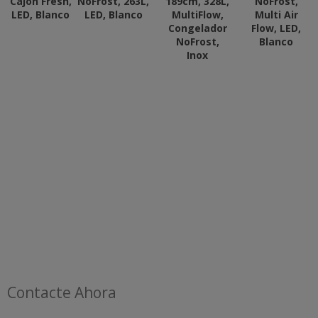
Cajón Fresh,
NoFrost, 263L,
189cm, 328L,
NoFrost,
LED, Blanco
LED, Blanco
MultiFlow,
Multi Air
Congelador
Flow, LED,
NoFrost,
Blanco
Inox
Contacte Ahora