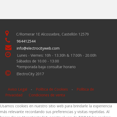
C/Romerar 1E Alcossebre, Castellón 12579
964412544
info@electrocityweb.com
Lunes - Viernes: 10h - 13.30h & 17.00h - 20.00h
Sábados de 10.00 - 13.00
*temporada baja consultar horario
ElectroCity 2017
Aviso Legal
-
Política de Cookies
-
Política de
Privacidad
Condiciones de venta
Usamos cookies en nuestro sitio web para brindarle la experiencia
más relevante recordando sus preferencias y visitas repetidas. Al