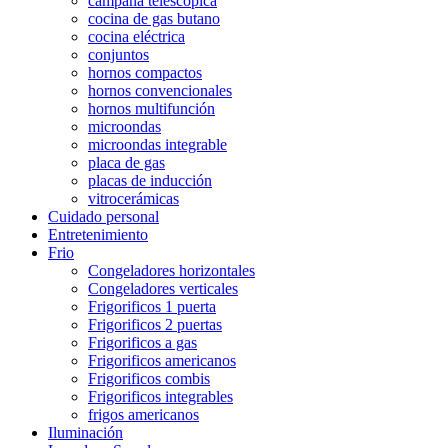
campana telescópica
cocina de gas butano
cocina eléctrica
conjuntos
hornos compactos
hornos convencionales
hornos multifunción
microondas
microondas integrable
placa de gas
placas de inducción
vitrocerámicas
Cuidado personal
Entretenimiento
Frio
Congeladores horizontales
Congeladores verticales
Frigorificos 1 puerta
Frigorificos 2 puertas
Frigorificos a gas
Frigorificos americanos
Frigorificos combis
Frigorificos integrables
frigos americanos
Iluminación