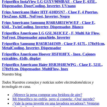
Frigorífico InstaView LG GSXV90MBAE - Clase E, 635L,
Dispensador, DoorCooling, Inverter, UVnano
Frigo Americano Haier HTF-610DSN7 - Clase F, 4 Puertas,
FlexZone, 628L, NoFrost, Inverter, Negro
Frigo Americano Samsung RS68A8831WW/EF - Clase E,
634L, TwinCooling, Inverter, Dispensador, Blanco
Frigorífico Americano LG GSL361ICEZ - F, Multi Air Flow,
NoFrost, Dispensador agua/hielo, Inverter
Frigorífico Samsung RS65R5441M9 - Clase F, 617L, 178x91cm,
MetalCooling, Inverter, Dispensador
Frigorifico Americano Hoover HSF818FX - Inox, Cajones
extraíbles, 41db, display
Frigorífico Americano Haier HSR3918EWPG - Clase E, 521L,
178x91cm, Dispensador, MultiFlow, Inox
Nuestro blog
Todos Nuestros consejos y noticias sobre electrodomésticos y
tecnología en casa.
¿Merece la pena comprar una freidora de aire?
Mi frigorífico no enfría, pero sí congela: ¿Qué sucede?
¿Vale la pena invertir en una lavadora secadora?: Ventajas