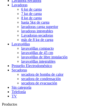
Lavadora-Secadora
Lavadoras
6 kg de carga
7 kg de carga
8 kg de carga
hasta 5kg de carga
lavadoras carga superior
lavadoras integrables
Lavadoras-secadoras
más de 8 kg de carga
Lavavajillas
lavavajillas compacto
lavavajillas de 45 cm
lavavajillas de libre instalación
lavavajillas integrables
Pequeño Electrodoméstico
Secadoras
secadora de bomba de calor
secadora de condensación
secadora de evacuación
Sin categoría
Telefonía
TV
Productos