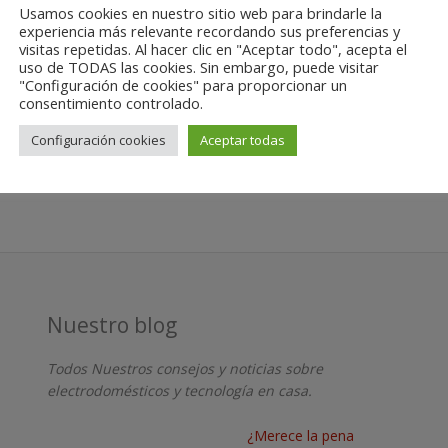
Usamos cookies en nuestro sitio web para brindarle la
experiencia más relevante recordando sus preferencias y
visitas repetidas. Al hacer clic en "Aceptar todo", acepta el
uso de TODAS las cookies. Sin embargo, puede visitar
vegador para la próxima vez que comente.
"Configuración de cookies" para proporcionar un
consentimiento controlado.
Configuración cookies
Aceptar todas
Nuestro blog
Todos Nuestros consejos y noticias sobre
electrodomésticos y tecnología en casa.
¿Merece la pena