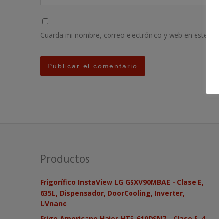
Guarda mi nombre, correo electrónico y web en este na
Productos
Frigorífico InstaView LG GSXV90MBAE - Clase E,
635L, Dispensador, DoorCooling, Inverter,
UVnano
Frigo Americano Haier HTF-610DSN7 - Clase F, 4