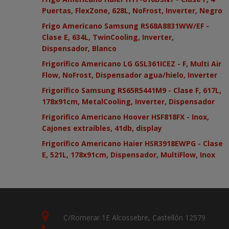
Puertas, FlexZone, 628L, NoFrost, Inverter, Negro
Frigo Americano Samsung RS68A8831WW/EF -
Clase E, 634L, TwinCooling, Inverter,
Dispensador, Blanco
Frigorífico Americano LG GSL361ICEZ - F, Multi Air
Flow, NoFrost, Dispensador agua/hielo, Inverter
Frigorífico Samsung RS65R5441M9 - Clase F, 617L,
178x91cm, MetalCooling, Inverter, Dispensador
Frigorifico Americano Hoover HSF818FX - Inox,
Cajones extraíbles, 41db, display
Frigorífico Americano Haier HSR3918EWPG - Clase
E, 521L, 178x91cm, Dispensador, MultiFlow, Inox
C/Romerar 1E Alcossebre, Castellón 12579