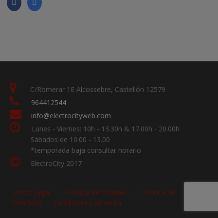
C/Romerar 1E Alcossebre, Castellón 12579
964412544
info@electrocityweb.com
Lunes - Viernes: 10h - 13.30h & 17.00h - 20.00h
Sábados de 10.00 - 13.00
*temporada baja consultar horario
ElectroCity 2017
Aviso Legal
-
Política de Cookies
-
Política de
Privacidad
Condiciones de venta