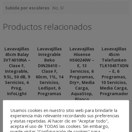
Subida por escaleras
No, Sí
Productos relacionados
Lavavajillas
Lavavajillas
Lavavajillas
Lavavajillas
45cm Balay
Integrable
Hisense
45cm
3VT4010NA –
Beko
HS60240W –
Telefunken
Clase F,
DIN26410 –
E, 13
TLK1045TXDN
Integrable,
Clase F,
Servicios, 6
– E, 6
9.5L, 50 dB, 9
60cm, 11L, 14
Programas,
Programas,
Servicios, 4
Servicios,
Dry+, Media
10 Servicios,
Prog,
LedSpot, 6
Carga,
Media Carga,
InfoLight
Programas
AquaStop,
Programador
Blanco
Usamos cookies en nuestro sitio web para brindarle la
experiencia más relevante recordando sus preferencias
y visitas repetidas. Al hacer clic en "Aceptar todo",
acepta el uso de TODAS las cookies. Sin embargo,
puede visitar "Configuración de cookies" para