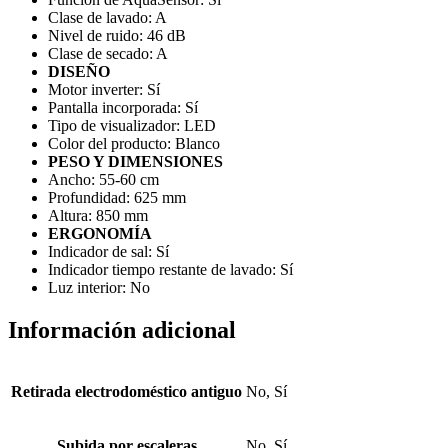
Clase de lavado:
A
Nivel de ruido:
46 dB
Clase de secado:
A
DISEÑO
Motor inverter:
Sí
Pantalla incorporada:
Sí
Tipo de visualizador:
LED
Color del producto:
Blanco
PESO Y DIMENSIONES
Ancho:
55-60 cm
Profundidad:
625 mm
Altura:
850 mm
ERGONOMÍA
Indicador de sal:
Sí
Indicador tiempo restante de lavado:
Sí
Luz interior:
No
Información adicional
Retirada electrodoméstico antiguo
No, Sí
Subida por escaleras
No, Sí