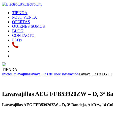
ElectroCity
TIENDA
POST VENTA
OFERTAS
QUIENES SOMOS
BLOG
CONTACTO
FAQs
TIENDA
Inicio
Lavavajillas
lavavajillas de libre instalación
Lavavajillas AEG FFB
Lavavajillas AEG FFB53920ZW – D, 3ª Band
Lavavajillas AEG FFB53920ZW – D, 3ª Bandeja
, AirDry, 14 Cu