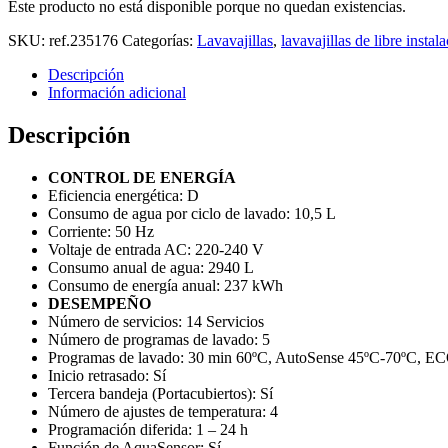
Este producto no está disponible porque no quedan existencias.
SKU:
ref.235176
Categorías:
Lavavajillas
,
lavavajillas de libre instal
Descripción
Información adicional
Descripción
CONTROL DE ENERGÍA
Eficiencia energética:
D
Consumo de agua por ciclo de lavado:
10,5 L
Corriente:
50 Hz
Voltaje de entrada AC:
220-240 V
Consumo anual de agua:
2940 L
Consumo de energía anual:
237 kWh
DESEMPEÑO
Número de servicios:
14 Servicios
Número de programas de lavado:
5
Programas de lavado:
30 min 60ºC, AutoSense 45ºC-70ºC, ECO,
Inicio retrasado:
Sí
Tercera bandeja (Portacubiertos):
Sí
Número de ajustes de temperatura:
4
Programación diferida:
1 – 24 h
Función de AquaSensor:
Sí