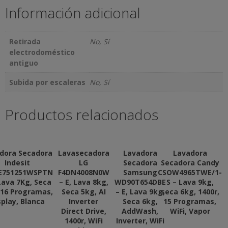
Información adicional
Retirada
No, Sí
electrodoméstico
antiguo
Subida por escaleras
No, Sí
Productos relacionados
dora Secadora
Lavasecadora
Lavadora
Lavadora
Indesit
LG
Secadora
Secadora Candy
E751251WSPTN
F4DN4008N0W
Samsung
CSOW4965TWE/1-
 Lava 7Kg, Seca
– E, Lava 8kg,
WD90T654DBE
S – Lava 9kg,
 16 Programas,
Seca 5kg, AI
– E, Lava 9kg,
seca 6kg, 1400r,
splay, Blanca
Inverter
Seca 6kg,
15 Programas,
Direct Drive,
AddWash,
WiFi, Vapor
1400r, WiFi
Inverter, WiFi