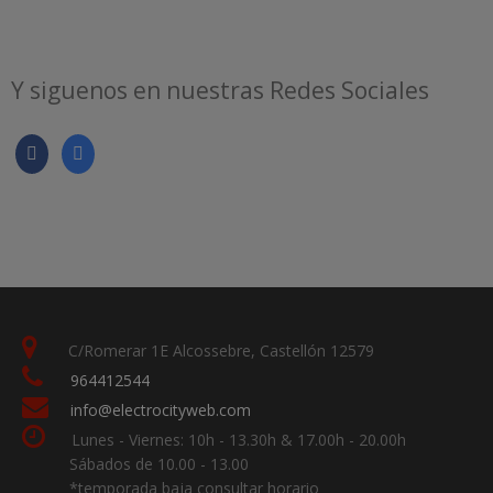
Y siguenos en nuestras Redes Sociales
C/Romerar 1E Alcossebre, Castellón 12579
964412544
info@electrocityweb.com
Lunes - Viernes: 10h - 13.30h & 17.00h - 20.00h
Sábados de 10.00 - 13.00
*temporada baja consultar horario