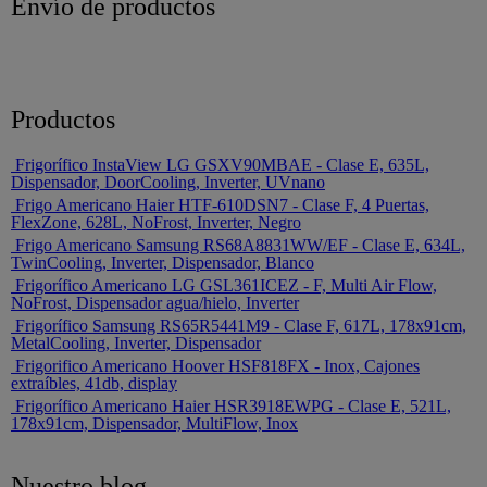
Envío de productos
Productos
Frigorífico InstaView LG GSXV90MBAE - Clase E, 635L,
Dispensador, DoorCooling, Inverter, UVnano
Frigo Americano Haier HTF-610DSN7 - Clase F, 4 Puertas,
FlexZone, 628L, NoFrost, Inverter, Negro
Frigo Americano Samsung RS68A8831WW/EF - Clase E, 634L,
TwinCooling, Inverter, Dispensador, Blanco
Frigorífico Americano LG GSL361ICEZ - F, Multi Air Flow,
NoFrost, Dispensador agua/hielo, Inverter
Frigorífico Samsung RS65R5441M9 - Clase F, 617L, 178x91cm,
MetalCooling, Inverter, Dispensador
Frigorifico Americano Hoover HSF818FX - Inox, Cajones
extraíbles, 41db, display
Frigorífico Americano Haier HSR3918EWPG - Clase E, 521L,
178x91cm, Dispensador, MultiFlow, Inox
Nuestro blog