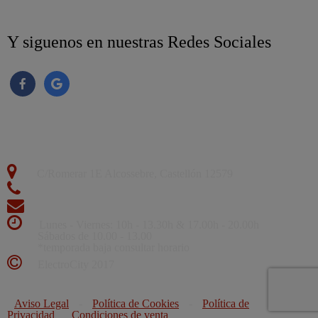
Y siguenos en nuestras Redes Sociales
C/Romerar 1E Alcossebre, Castellón 12579
964412544
info@electrocityweb.com
Lunes - Viernes: 10h - 13.30h & 17.00h - 20.00h
Sábados de 10.00 - 13.00
*temporada baja consultar horario
ElectroCity 2017
Aviso Legal
-
Política de Cookies
-
Política de
Privacidad
Condiciones de venta