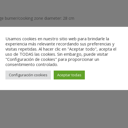
e burner/cooking zone diameter:
28 cm
Usamos cookies en nuestro sitio web para brindarle la
experiencia más relevante recordando sus preferencias y
visitas repetidas. Al hacer clic en "Aceptar todo", acepta el
uso de TODAS las cookies. Sin embargo, puede visitar
"Configuración de cookies" para proporcionar un
consentimiento controlado.
nto:
14,5 cm
Configuración cookies
Aceptar todas
 cm