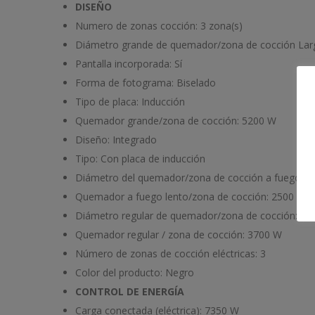
DISEÑO
Numero de zonas cocción:
3 zona(s)
Diámetro grande de quemador/zona de cocción Larg
Pantalla incorporada:
Sí
Forma de fotograma:
Biselado
Tipo de placa:
Inducción
Quemador grande/zona de cocción:
5200 W
Diseño:
Integrado
Tipo:
Con placa de inducción
Diámetro del quemador/zona de cocción a fuego le
Quemador a fuego lento/zona de cocción:
2500 W
Diámetro regular de quemador/zona de cocción:
21
Quemador regular / zona de cocción:
3700 W
Número de zonas de cocción eléctricas:
3
Color del producto:
Negro
CONTROL DE ENERGÍA
Carga conectada (eléctrica):
7350 W