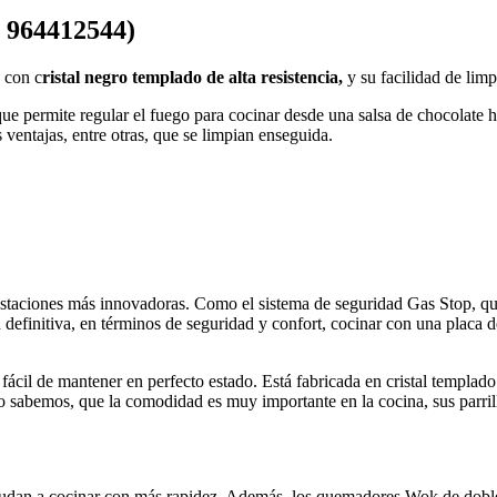
: 964412544)
 con c
ristal negro templado de alta resistencia,
y su facilidad de limp
que permite regular el fuego para cocinar desde una salsa de chocolate
 ventajas, entre otras, que se limpian enseguida.
estaciones más innovadoras. Como el sistema de seguridad Gas Stop, que 
finitiva, en términos de seguridad y confort, cocinar con una placa d
cil de mantener en perfecto estado. Está fabricada en cristal templado d
o sabemos, que la comodidad es muy importante en la cocina, sus parril
dan a cocinar con más rapidez. Además, los quemadores Wok de doble ll