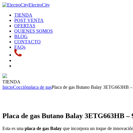
ElectroCity
TIENDA
POST VENTA
OFERTAS
QUIENES SOMOS
BLOG
CONTACTO
FAQs
TIENDA
Inicio
Cocción
placa de gas
Placa de gas Butano Balay 3ETG663HB – 9 
Placa de gas Butano Balay 3ETG663HB – 9 
Esta es una
placa de gas Balay
que incorpora un toque de innovación 