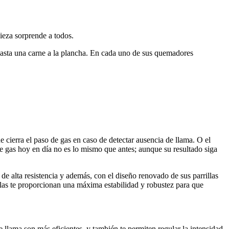
ieza sorprende a todos.
 hasta una carne a la plancha. En cada uno de sus quemadores
cierra el paso de gas en caso de detectar ausencia de llama. O el
e gas hoy en día no es lo mismo que antes; aunque su resultado siga
e alta resistencia y además, con el diseño renovado de sus parrillas
las te proporcionan una máxima estabilidad y robustez para que
ama son más eficientes, y también te permiten regular la intensidad