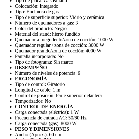
Tipo de placa:
Gas Butano
Colocación:
Integrado
Tipo:
Encimera de gas
Tipo de superficie superior:
Vidrio y cerámica
Número de quemadores a gas:
3
Color del producto:
Negro
Material del stand:
hierro fundido
Quemador a fuego lento/zona de cocción:
1000 W
Quemador regular / zona de cocción:
3000 W
Quemador grande/zona de cocción:
4000 W
Pantalla incorporada:
No
Tipo de fotograma:
Sin marco
DESEMPEÑO
Número de niveles de potencia:
9
ERGONOMÍA
Tipo de control:
Giratorio
Longitud de cable:
1 m
Control de posición:
Parte superior delantera
Temporizador:
No
CONTROL DE ENERGÍA
Carga conectada (eléctrica):
1 W
Frecuencia de entrada AC:
50/60 Hz
Carga conectada (gas):
8000 W
PESO Y DIMENSIONES
Ancho (Aprox.):
60 cm