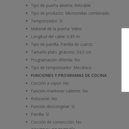
Tipo de puerta abierta:
Retirable
Tipo de producto:
Microondas combinado
Temporizador:
Sí
Material de la puerta:
Vidrio
Longitud del cable:
0,85 m
Tipo de parrilla:
Parrilla de cuarzo
Tamaño plato giratorio:
24,5 cm
Programación diferida:
No
Tipo de temporizador:
Mecánico
FUNCIONES Y PROGRAMAS DE COCINA
Cocción a vapor:
No
Función mantener caliente:
No
Rotisserie:
No
Función descongelar:
Sí
Parrilla:
Sí
Cocción de convección:
No