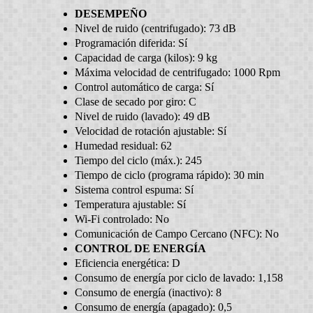
DESEMPEÑO
Nivel de ruido (centrifugado):
73 dB
Programación diferida:
Sí
Capacidad de carga (kilos):
9 kg
Máxima velocidad de centrifugado:
1000 Rpm
Control automático de carga:
Sí
Clase de secado por giro:
C
Nivel de ruido (lavado):
49 dB
Velocidad de rotación ajustable:
Sí
Humedad residual:
62
Tiempo del ciclo (máx.):
245
Tiempo de ciclo (programa rápido):
30 min
Sistema control espuma:
Sí
Temperatura ajustable:
Sí
Wi-Fi controlado:
No
Comunicación de Campo Cercano (NFC):
No
CONTROL DE ENERGÍA
Eficiencia energética:
D
Consumo de energía por ciclo de lavado:
1,158
Consumo de energía (inactivo):
8
Consumo de energía (apagado):
0,5