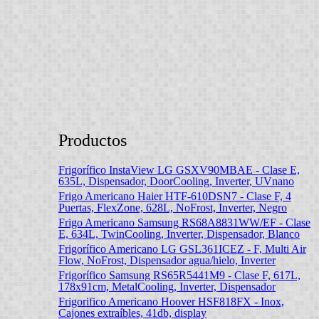
Productos
Frigorífico InstaView LG GSXV90MBAE - Clase E,
635L, Dispensador, DoorCooling, Inverter, UVnano
Frigo Americano Haier HTF-610DSN7 - Clase F, 4
Puertas, FlexZone, 628L, NoFrost, Inverter, Negro
Frigo Americano Samsung RS68A8831WW/EF - Clase
E, 634L, TwinCooling, Inverter, Dispensador, Blanco
Frigorífico Americano LG GSL361ICEZ - F, Multi Air
Flow, NoFrost, Dispensador agua/hielo, Inverter
Frigorífico Samsung RS65R5441M9 - Clase F, 617L,
178x91cm, MetalCooling, Inverter, Dispensador
Frigorifico Americano Hoover HSF818FX - Inox,
Cajones extraíbles, 41db, display