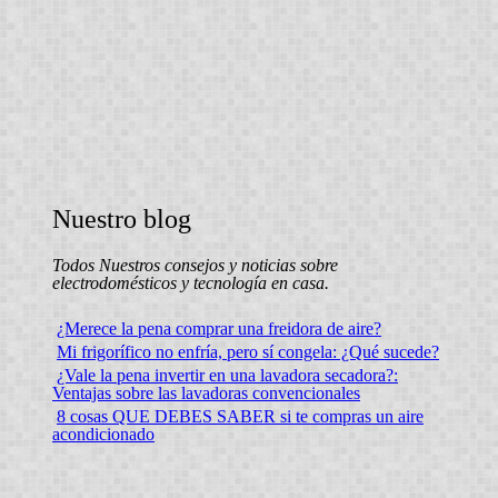
Nuestro blog
Todos Nuestros consejos y noticias sobre
electrodomésticos y tecnología en casa.
¿Merece la pena comprar una freidora de aire?
Mi frigorífico no enfría, pero sí congela: ¿Qué sucede?
¿Vale la pena invertir en una lavadora secadora?:
Ventajas sobre las lavadoras convencionales
8 cosas QUE DEBES SABER si te compras un aire
acondicionado