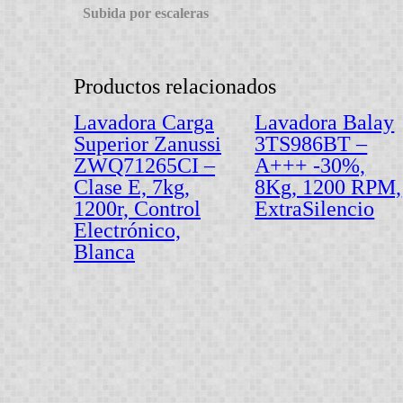
Subida por escaleras
Productos relacionados
Lavadora Carga
Lavadora Balay
Superior Zanussi
3TS986BT –
ZWQ71265CI –
A+++ -30%,
Clase E, 7kg,
8Kg, 1200 RPM,
1200r, Control
ExtraSilencio
Electrónico,
Blanca