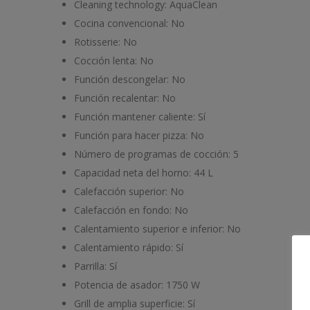
Cleaning technology:
AquaClean
Cocina convencional:
No
Rotisserie:
No
Cocción lenta:
No
Función descongelar:
No
Función recalentar:
No
Función mantener caliente:
Sí
Función para hacer pizza:
No
Número de programas de cocción:
5
Capacidad neta del horno:
44 L
Calefacción superior:
No
Calefacción en fondo:
No
Calentamiento superior e inferior:
No
Calentamiento rápido:
Sí
Parrilla:
Sí
Potencia de asador:
1750 W
Grill de amplia superficie:
Sí