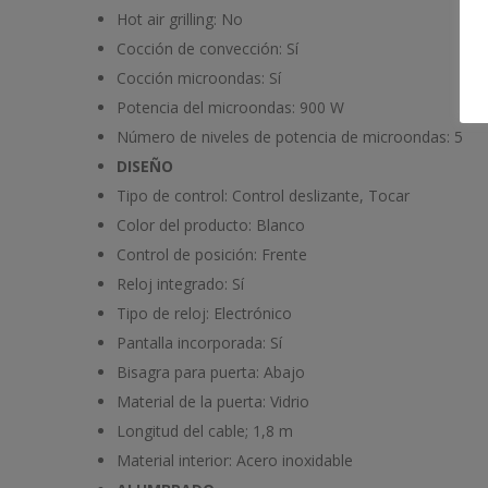
Hot air grilling:
No
Cocción de convección:
Sí
Cocción microondas:
Sí
Potencia del microondas:
900 W
Número de niveles de potencia de microondas:
5
DISEÑO
Tipo de control:
Control deslizante, Tocar
Color del producto:
Blanco
Control de posición:
Frente
Reloj integrado:
Sí
Tipo de reloj:
Electrónico
Pantalla incorporada:
Sí
Bisagra para puerta:
Abajo
Material de la puerta:
Vidrio
Longitud del cable;
1,8 m
Material interior:
Acero inoxidable