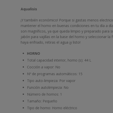
Aqualisis
¡Y también económico! Porque si gastas menos electrici
mantener el horno en buenas condiciones en tu día a d
son magníficos, ya que queda limpio y preparado para s
jabón para vajillas en la base del horno y seleccionar la
haya enfriado, retiras el agua ¡y listo!
HORNO
Total capacidad interior, horno (s):
44 L
Cocción a vapor:
No
Nº de programas automáticos:
15
Tipo auto-limpieza:
Por vapor
Función autolimpieza:
No
Número de hornos:
1
Tamaño:
Pequeño
Tipo de horno:
Horno eléctrico