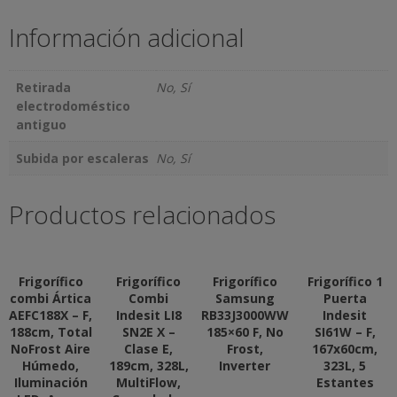
Información adicional
Retirada
No, Sí
electrodoméstico
antiguo
Subida por escaleras
No, Sí
Productos relacionados
Frigorífico
Frigorífico
Frigorífico
Frigorífico 1
combi Ártica
Combi
Samsung
Puerta
AEFC188X – F,
Indesit LI8
RB33J3000WW
Indesit
188cm, Total
SN2E X –
185×60 F, No
SI61W – F,
NoFrost Aire
Clase E,
Frost,
167x60cm,
Húmedo,
189cm, 328L,
Inverter
323L, 5
Iluminación
MultiFlow,
Estantes