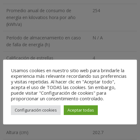
Promedio anual de consumo de
254
energía en kilovatios hora por año
(kWh/a)
Período de almacenamiento en caso
N / A
de falla de energía (h)
Calificación de estrellas
4
Usamos cookies en nuestro sitio web para brindarle la
Clase de eficiencia energética
E
experiencia más relevante recordando sus preferencias
y visitas repetidas. Al hacer clic en "Aceptar todo",
Dimensiones
acepta el uso de TODAS las cookies. Sin embargo,
puede visitar "Configuración de cookies" para
proporcionar un consentimiento controlado.
Ancho (cm)
59.6
Configuración cookies
Aceptar todas
Profundidad (cm)
67.8
Altura (cm)
202.7