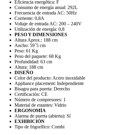
Eficiencia energética:
F
Consumo de energía anual:
292L
Frecuencia de entrada AC:
50Hz
Corriente:
0,8A
Voltaje de entrada AC:
200 – 240V
Utilización de energía:
0,8
PESO Y DIMENSIONES
Altura Aprox.:
188 cm
Ancho:
59´5 cm
Peso:
61 Kg
Peso del paquete:
68 Kg
Profundidad:
63 cm
Altura:
188 cm
DISEÑO
Color del producto:
Acero inoxidable
Appliance placement:
Independiente
Bisagra para puerta:
Derecho
Certificación:
CE
Número de compresores:
1
Material de estantes:
Vidrio
ERGONOMÍA
Alarma de puerta (abierta):
Sí
EXHIBICIÓN
Tipo de frigorífico:
Combi