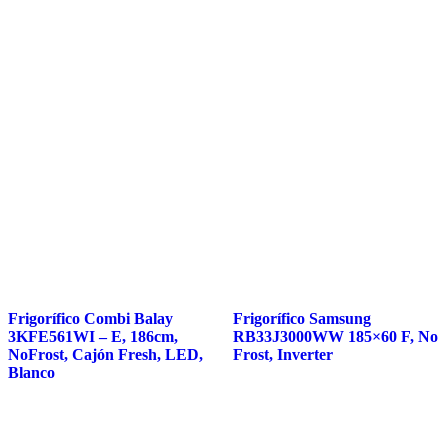
Frigorífico Combi Balay
Frigorífico Samsung
3KFE561WI – E, 186cm,
RB33J3000WW 185×60 F, No
NoFrost, Cajón Fresh, LED,
Frost, Inverter
Blanco