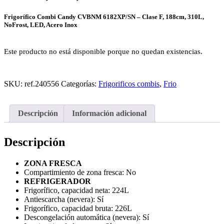
Frigorífico Combi Candy CVBNM 6182XP/SN – Clase F, 188cm
, 310L,
NoFrost, LED, Acero Inox
Este producto no está disponible porque no quedan existencias.
SKU:
ref.240556
Categorías:
Frigorificos combis
,
Frio
Descripción
Información adicional
Descripción
ZONA FRESCA
Compartimiento de zona fresca:
No
REFRIGERADOR
Frigorífico, capacidad neta:
224L
Antiescarcha (nevera):
Sí
Frigorífico, capacidad bruta:
226L
Descongelación automática (nevera):
Sí