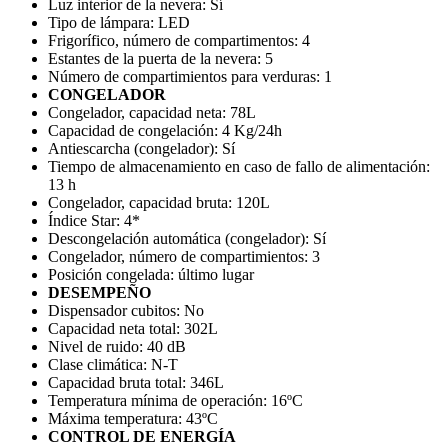
Luz interior de la nevera:
Sí
Tipo de lámpara:
LED
Frigorífico, número de compartimentos:
4
Estantes de la puerta de la nevera:
5
Número de compartimientos para verduras:
1
CONGELADOR
Congelador, capacidad neta:
78L
Capacidad de congelación:
4 Kg/24h
Antiescarcha (congelador):
Sí
Tiempo de almacenamiento en caso de fallo de alimentación:
13 h
Congelador, capacidad bruta:
120L
Índice Star:
4*
Descongelación automática (congelador):
Sí
Congelador, número de compartimientos:
3
Posición congelada:
último lugar
DESEMPEÑO
Dispensador cubitos:
No
Capacidad neta total:
302L
Nivel de ruido:
40 dB
Clase climática:
N-T
Capacidad bruta total:
346L
Temperatura mínima de operación:
16ºC
Máxima temperatura:
43ºC
CONTROL DE ENERGÍA