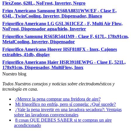
FlexZone, 628L, NoFrost, Inverter, Negro
Frigo Americano Samsung RS68A8831WW/EF - Clase E,
634L, TwinCooling, Inverter, Dispensador, Blanco
Frigorífico Americano LG GSL361ICEZ - F, Multi Air Flow,
NoFrost, Dispensador agua/hielo, Inverter
Frigorífico Samsung RS65R5441M9 - Clase F, 617L, 178x91cm,
MetalCooling, Inverter, Dispensador
Frigorifico Americano Hoover HSF818FX - Inox, Cajones
extraíbles, 41db, display
Frigorífico Americano Haier HSR3918EWPG - Clase E, 521L,
178x91cm, Dispensador, MultiFlow, Inox
Nuestro blog
Todos Nuestros consejos y noticias sobre electrodomésticos y
tecnología en casa.
¿Merece la pena comprar una freidora de aire?
Mi frigorífico no enfría, pero sí congela: ¿Qué sucede?
¿Vale la pena invertir en una lavadora secadora?: Ventajas
sobre las lavadoras convencionales
8 cosas QUE DEBES SABER si te compras un aire
acondicionado