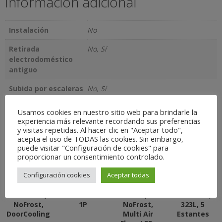
Información adicional
Instalación
No
Retirada
No, Sí
electrodoméstico
antiguo
Subida por escaleras
No, Sí
Usamos cookies en nuestro sitio web para brindarle la
Productos relacionados
experiencia más relevante recordando sus preferencias
y visitas repetidas. Al hacer clic en "Aceptar todo",
acepta el uso de TODAS las cookies. Sin embargo,
puede visitar "Configuración de cookies" para
proporcionar un consentimiento controlado.
Frigorífico
Congelador
Frigorífico
Frigorífico 1
Combi LG
Vertical
Combi Ártica
Puerta
Configuración cookies
Aceptar todas
GBP32DSLZN
Balay
AFFC2010W –
Indesit
– E,
3GFF563WE
E, 201cm,
SI61W – F,
203x60cm,
186×60 F NF
330L,
167x60cm,
NoFrost,
1P
NoFrost,
323L, 5
DoorCooling
Multi Air
Estantes