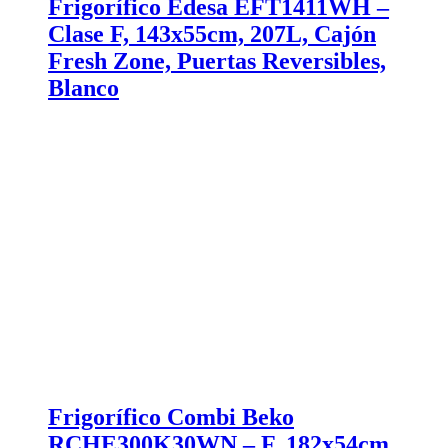
Frigorífico Edesa EFT1411WH –
Clase F, 143x55cm, 207L, Cajón
Fresh Zone, Puertas Reversibles,
Blanco
Frigorífico Combi Beko
RCHE300K30WN – F, 182x54cm,