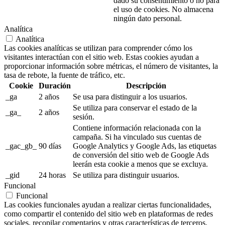
dado su consentimiento o no para
el uso de cookies. No almacena
ningún dato personal.
Analítica
Analítica
Las cookies analíticas se utilizan para comprender cómo los
visitantes interactúan con el sitio web. Estas cookies ayudan a
proporcionar información sobre métricas, el número de visitantes, la
tasa de rebote, la fuente de tráfico, etc.
Cookie
Duración
Descripción
_ga
2 años
Se usa para distinguir a los usuarios.
Se utiliza para conservar el estado de la
_ga_
2 años
sesión.
Contiene información relacionada con la
campaña. Si ha vinculado sus cuentas de
_gac_gb_
90 días
Google Analytics y Google Ads, las etiquetas
de conversión del sitio web de Google Ads
leerán esta cookie a menos que se excluya.
_gid
24 horas
Se utiliza para distinguir usuarios.
Funcional
Funcional
Las cookies funcionales ayudan a realizar ciertas funcionalidades,
como compartir el contenido del sitio web en plataformas de redes
sociales, recopilar comentarios y otras características de terceros.