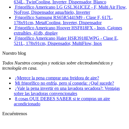
634L, TwinCooling, Inverter, Dispensador, Blanco
Frigorífico Americano LG GSL361ICEZ - F, Multi Air Flow,
NoFrost, Dispensador agua/hielo, Inverter
Frigorífico Samsung RS65R5441M9 - Clase F, 617L,
178x91cm, MetalCooling, Inverter, Dispensador
Frigorifico Americano Hoover HSF818FX - Inox, Cajones
extraíbles, 41db, display
Frigorífico Americano Haier HSR3918EWPG - Clase E,
521L, 178x91cm, Dispensador, MultiFlow, Inox
Nuestro blog
Todos Nuestros consejos y noticias sobre electrodomésticos y
tecnología en casa.
¿Merece la pena comprar una freidora de aire?
Mi frigorífico no enfría, pero sí congela: ¿Qué sucede?
¿Vale la pena invertir en una lavadora secadora?: Ventajas
sobre las lavadoras convencionales
8 cosas QUE DEBES SABER si te compras un aire
acondicionado
Encuéntrenos