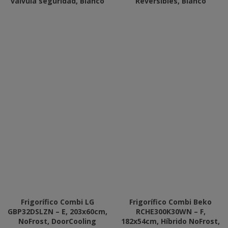
válvula seguridad, Blanco
Reversibles, Blanco
Frigorífico Combi LG
Frigorífico Combi Beko
GBP32DSLZN – E, 203x60cm,
RCHE300K30WN – F,
NoFrost, DoorCooling
182x54cm, Híbrido NoFrost,