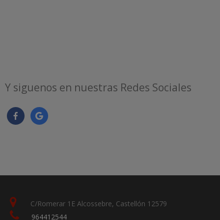
Y siguenos en nuestras Redes Sociales
C/Romerar 1E Alcossebre, Castellón 12579
964412544