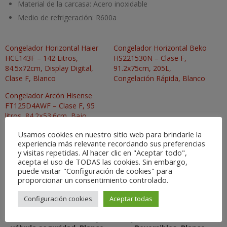
Material de la carcasa:
Acero inoxidable
Medio de refrigeración:
R600a
Congelador Horizontal Haier
Congelador Horizontal Beko
HCE143F – 142 Litros,
HS221530N – Clase F,
84.5x72cm, Display Digital,
91.2x75cm, 205L,
Clase F, Blanco
Congelación Rápida, Blanco
Congelador Arcón Hisense
FT125D4AWF – Clase F, 95
litros, 84.2×53.6cm, Bajo
Nivel Sonoro, Blanco
Usamos cookies en nuestro sitio web para brindarle la
experiencia más relevante recordando sus preferencias
y visitas repetidas. Al hacer clic en "Aceptar todo",
Productos relacionados
acepta el uso de TODAS las cookies. Sin embargo,
puede visitar "Configuración de cookies" para
proporcionar un consentimiento controlado.
Configuración cookies
Aceptar todas
Frigorifico Gas 2 Butsir
Frigorífico Edesa EFT1411WH
Elegance 225 – Bivalente,
– Clase F, 143x55cm, 207L,
Analizador atmosfera y
Cajón Fresh Zone, Puertas