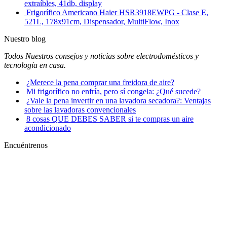
extraíbles, 41db, display
Frigorífico Americano Haier HSR3918EWPG - Clase E,
521L, 178x91cm, Dispensador, MultiFlow, Inox
Nuestro blog
Todos Nuestros consejos y noticias sobre electrodomésticos y
tecnología en casa.
¿Merece la pena comprar una freidora de aire?
Mi frigorífico no enfría, pero sí congela: ¿Qué sucede?
¿Vale la pena invertir en una lavadora secadora?: Ventajas
sobre las lavadoras convencionales
8 cosas QUE DEBES SABER si te compras un aire
acondicionado
Encuéntrenos