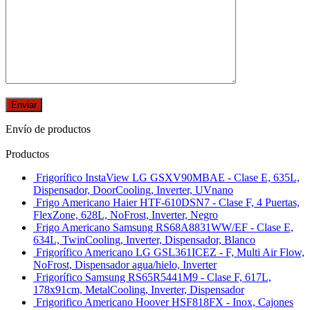
Envío de productos
Productos
Frigorífico InstaView LG GSXV90MBAE - Clase E, 635L,
Dispensador, DoorCooling, Inverter, UVnano
Frigo Americano Haier HTF-610DSN7 - Clase F, 4 Puertas,
FlexZone, 628L, NoFrost, Inverter, Negro
Frigo Americano Samsung RS68A8831WW/EF - Clase E,
634L, TwinCooling, Inverter, Dispensador, Blanco
Frigorífico Americano LG GSL361ICEZ - F, Multi Air Flow,
NoFrost, Dispensador agua/hielo, Inverter
Frigorífico Samsung RS65R5441M9 - Clase F, 617L,
178x91cm, MetalCooling, Inverter, Dispensador
Frigorifico Americano Hoover HSF818FX - Inox, Cajones